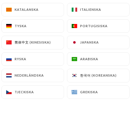
Americano 5cl
KATALANSKA
KATALANSKA
ITALIENSKA
ITALIENSKA
6.00€
Champagne 14cl
TYSKA
TYSKA
PORTUGISISKA
PORTUGISISKA
7.50€
简体中文 (KINESISKA)
简体中文 (KINESISKA)
JAPANSKA
JAPANSKA
Btle de champagne 75cl
65.00€
RYSKA
RYSKA
ARABISKA
ARABISKA
Kir sauvignon 14cl
한국어 (KOREANSKA)
한국어 (KOREANSKA)
NEDERLÄNDSKA
NEDERLÄNDSKA
3.60€
TJECKISKA
TJECKISKA
GREKISKA
GREKISKA
Kir royal 14cl
8.00€
J&B, Red label 4cl
6.00€