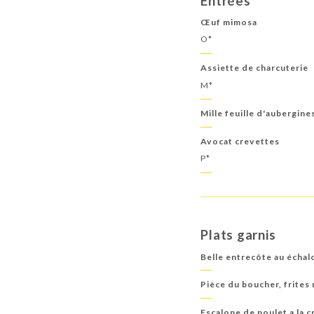
Entrées
Les allergènes
Œuf mimosa
O*
Assiette de charcuterie
M*
Mille feuille d'aubergine
Avocat crevettes
P*
Plats garnis
Belle entrecôte au échalo
Pièce du boucher, frites
Escalope de poulet a la 