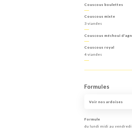
Couscous boulettes
Couscous mixte
3 viandes
Couscous méchoui d'ag
Couscous royal
4 viandes
Formules
Voir nos ardoises
Formule
du lundi midi au vendredi