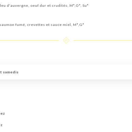
leu d'auvergne, oeuf dur et crudités, M*,O*, Su*
, saumon fumé, crevettes et sauce miel, M*,G*
et samedis
uez
ez