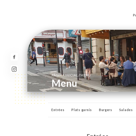
P
/
PÁGINA INICIAL
MENU
Menu
Entrées
Plats garnis
Burgers
Salades
Boisson fraiches
Happy hours
Bières