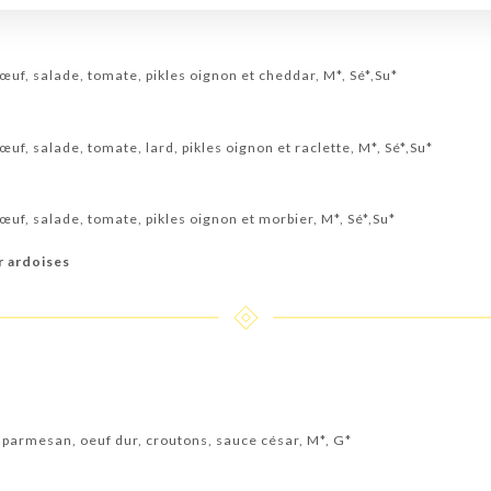
uf, salade, tomate, pikles oignon et cheddar, M*, Sé*,Su*
uf, salade, tomate, lard, pikles oignon et raclette, M*, Sé*,Su*
uf, salade, tomate, pikles oignon et morbier, M*, Sé*,Su*
r ardoises
, parmesan, oeuf dur, croutons, sauce césar, M*, G*