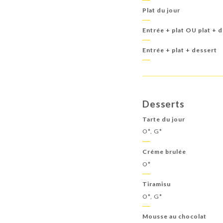
Plat du jour
Entrée + plat OU plat + 
Entrée + plat + dessert
Desserts
Tarte du jour
O*, G*
Créme brulée
O*
Tiramisu
O*, G*
Mousse au chocolat