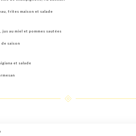
au, frites maison et salade
, jus au miel et pommes sautées
s de saison
igiana et salade
parmesan
e