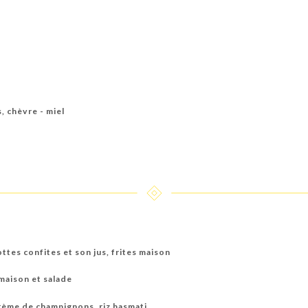
s, chèvre - miel
ttes confites et son jus, frites maison
 maison et salade
crème de champignons, riz basmati