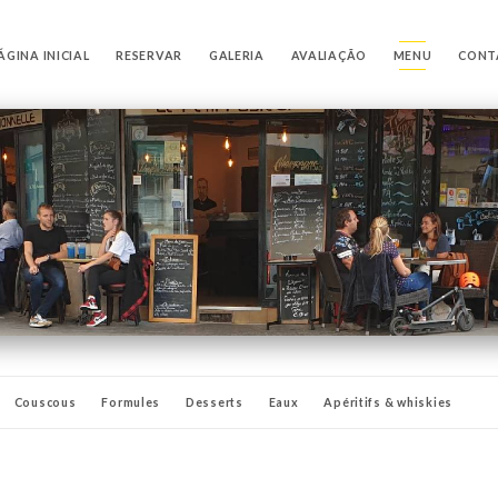
ÁGINA INICIAL
RESERVAR
GALERIA
AVALIAÇÃO
MENU
CONT
Couscous
Formules
Desserts
Eaux
Apéritifs & whiskies
Cocktails
Shots
Planches & Tapas
La cave a vins
Digestifs
Caf