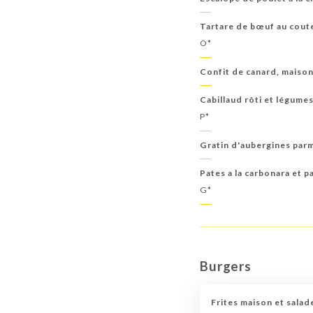
Tartare de bœuf au coute
O*
Confit de canard, maison
Cabillaud rôti et légume
P*
Gratin d'aubergines parm
Pates a la carbonara et 
G*
Burgers
Frites maison et salad