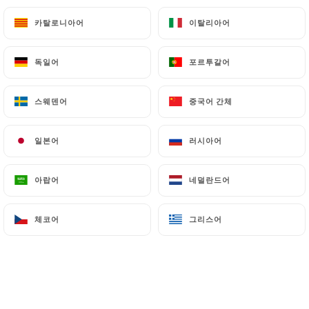
Americano 5cl
카탈로니아어
카탈로니아어
이탈리아어
이탈리아어
6.00€
Champagne 14cl
독일어
독일어
포르투갈어
포르투갈어
7.50€
스웨덴어
스웨덴어
중국어 간체
중국어 간체
Btle de champagne 75cl
65.00€
일본어
일본어
러시아어
러시아어
Kir sauvignon 14cl
아랍어
아랍어
네덜란드어
네덜란드어
3.60€
Kir royal 14cl
체코어
체코어
그리스어
그리스어
8.00€
J&B, Red label 4cl
6.00€