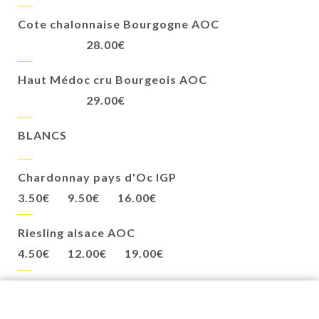
Cote chalonnaise Bourgogne AOC
28.00€
Haut Médoc cru Bourgeois AOC
29.00€
BLANCS
Chardonnay pays d'Oc IGP
3.50€
9.50€
16.00€
Riesling alsace AOC
4.50€
12.00€
19.00€
Uby Gascogne AOC
4.50€
13.00€
22.00€