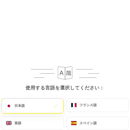
San Pellegrino
4.20€
6.00€
Apéritifs & whiskies
Ricard, Pastis 2cl
3.20€
Porto, Suze, Campari 5cl
使用する言語を選択してください：
使用する言語を選択してください：
4.00€
フランス語
フランス語
日本語
日本語
Martini blanc, rouge 4cl
4.00€
英語
英語
スペイン語
スペイン語