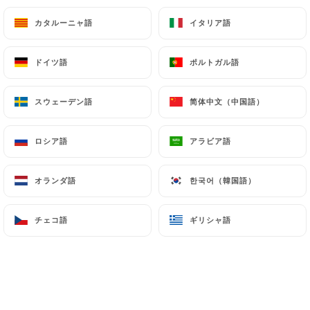
Americano 5cl
カタルーニャ語
カタルーニャ語
イタリア語
イタリア語
6.00€
Champagne 14cl
ドイツ語
ドイツ語
ポルトガル語
ポルトガル語
7.50€
スウェーデン語
スウェーデン語
简体中文（中国語）
简体中文（中国語）
Btle de champagne 75cl
65.00€
ロシア語
ロシア語
アラビア語
アラビア語
Kir sauvignon 14cl
オランダ語
オランダ語
한국어（韓国語）
한국어（韓国語）
3.60€
Kir royal 14cl
チェコ語
チェコ語
ギリシャ語
ギリシャ語
8.00€
J&B, Red label 4cl
6.00€