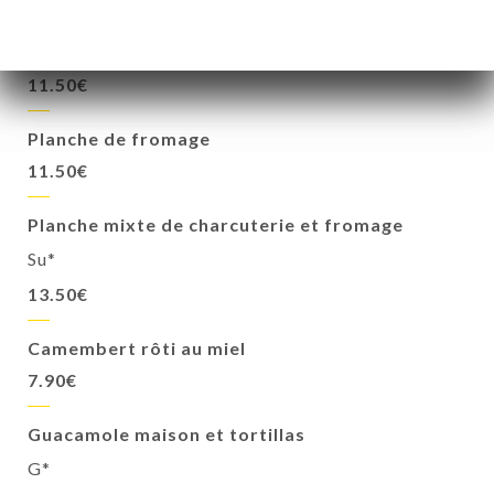
Planche de charcuterie
Su*
11.50€
Planche de fromage
11.50€
Planche mixte de charcuterie et fromage
Su*
13.50€
Camembert rôti au miel
7.90€
Guacamole maison et tortillas
G*