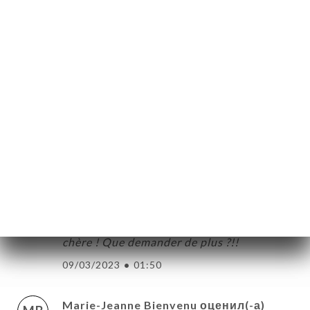
Daniel Schouten оценил(-а)
DS
4/5
25/03/2023
•
07:20
manon xie оценил(-а)
MX
5/5
16/03/2023
•
12:56
Dominique Odoyer оценил(-а)
DO
5/5
Très bon accueil, service rapide, et bonne
chère ! Que demander de plus ?!!
09/03/2023
•
01:50
Marie-Jeanne Bienvenu оценил(-а)