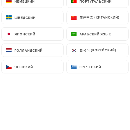
НЕМЕЦКИЙ
НЕМЕЦКИЙ
ПОРТУГАЛЬСКИЙ
ПОРТУГАЛЬСКИЙ
клиентов.
简体中文 (КИТАЙСКИЙ)
简体中文 (КИТАЙСКИЙ)
ШВЕДСКИЙ
ШВЕДСКИЙ
Sarah Bechet оценил(-а)
SB
ЯПОНСКИЙ
ЯПОНСКИЙ
АРАБСКИЙ ЯЗЫК
АРАБСКИЙ ЯЗЫК
5/5
30/10/2024
•
08:29
한국어 (КОРЕЙСКИЙ)
한국어 (КОРЕЙСКИЙ)
ГОЛЛАНДСКИЙ
ГОЛЛАНДСКИЙ
Jean-Pierre RIVIERE оценил(-а)
JR
ЧЕШСКИЙ
ЧЕШСКИЙ
ГРЕЧЕСКИЙ
ГРЕЧЕСКИЙ
1/5
Réservation confirmée par message mais
en arrivant on constate que le restaurant
est fermé ce jour !!!!! C’est très
désagréable
19/05/2024
•
08:31
Theresa Ries оценил(-а)