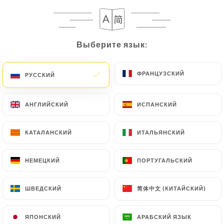
Выберите язык:
Выберите язык:
Le Petit Pasteur
ФРАНЦУЗСКИЙ
ФРАНЦУЗСКИЙ
РУССКИЙ
РУССКИЙ
АНГЛИЙСКИЙ
АНГЛИЙСКИЙ
ИСПАНСКИЙ
ИСПАНСКИЙ
27 МНЕНИЙ
BRASSERIE
КАТАЛАНСКИЙ
КАТАЛАНСКИЙ
ИТАЛЬЯНСКИЙ
ИТАЛЬЯНСКИЙ
52 Rue Des Volontaires
75015 Paris France
НЕМЕЦКИЙ
НЕМЕЦКИЙ
ПОРТУГАЛЬСКИЙ
ПОРТУГАЛЬСКИЙ
简体中文 (КИТАЙСКИЙ)
简体中文 (КИТАЙСКИЙ)
ШВЕДСКИЙ
ШВЕДСКИЙ
Кто мы?
ЯПОНСКИЙ
ЯПОНСКИЙ
АРАБСКИЙ ЯЗЫК
АРАБСКИЙ ЯЗЫК