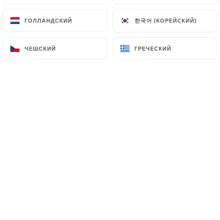
한국어 (КОРЕЙСКИЙ)
한국어 (КОРЕЙСКИЙ)
ГОЛЛАНДСКИЙ
ГОЛЛАНДСКИЙ
A quelques rues de la gare
ЧЕШСКИЙ
ЧЕШСКИЙ
ГРЕЧЕСКИЙ
ГРЕЧЕСКИЙ
Montparnasse et à deux pas de la
station de métro Volontaires, le
restaurant Le Petit Pasteur jouit d’une
position géographique appréciée dans
le pétillant 15ème arrondissement.
Touristes, promeneurs, travailleurs ?
Vous êtes tous invités à prendre place.
BISTRO – Au menu ? Une cuisine de
bistro qui fait la part belle aux recettes
traditionnelles et met le produit en
bonne place dans l’assiette. Le
millefeuilles d'aubergine et l'avocat