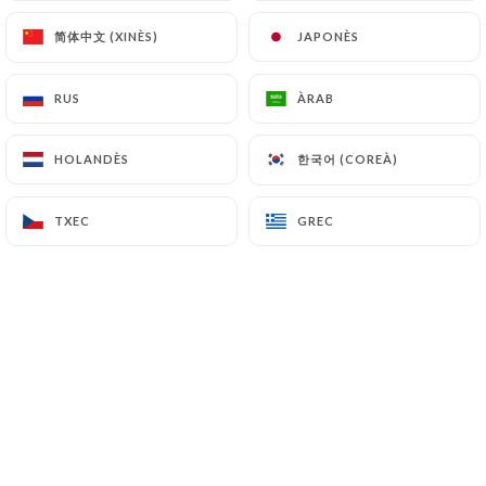
简体中文 (XINÈS)
简体中文 (XINÈS)
JAPONÈS
JAPONÈS
Sarah Bechet valoració
SB
RUS
RUS
ÀRAB
ÀRAB
5/5
30/10/2024
•
08:29
한국어 (COREÀ)
한국어 (COREÀ)
HOLANDÈS
HOLANDÈS
Jean-Pierre RIVIERE valoració
JR
TXEC
TXEC
GREC
GREC
1/5
Réservation confirmée par message mais
en arrivant on constate que le restaurant
est fermé ce jour !!!!! C’est très
désagréable
19/05/2024
•
08:31
Theresa Ries valoració
TR
5/5