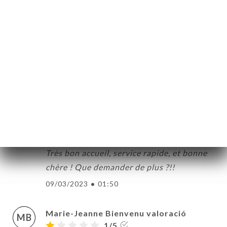
Daniel Schouten valoració
DS
4/5
25/03/2023
•
07:20
manon xie valoració
MX
5/5
16/03/2023
•
12:56
Dominique Odoyer valoració
DO
5/5
Très bon accueil, service rapide, et bonne
chère ! Que demander de plus ?!!
09/03/2023
•
01:50
Marie-Jeanne Bienvenu valoració
MB
1/5