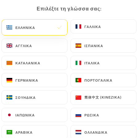
Επιλέξτε τη γλώσσα σας:
Επιλέξτε τη γλώσσα σας:
ΓΑΛΛΙΚΆ
ΓΑΛΛΙΚΆ
ΕΛΛΗΝΙΚΆ
ΕΛΛΗΝΙΚΆ
ΑΓΓΛΙΚΆ
ΑΓΓΛΙΚΆ
ΙΣΠΑΝΙΚΆ
ΙΣΠΑΝΙΚΆ
ΚΑΤΑΛΑΝΙΚΆ
ΚΑΤΑΛΑΝΙΚΆ
ΙΤΑΛΙΚΆ
ΙΤΑΛΙΚΆ
ΓΕΡΜΑΝΙΚΆ
ΓΕΡΜΑΝΙΚΆ
ΠΟΡΤΟΓΑΛΙΚΆ
ΠΟΡΤΟΓΑΛΙΚΆ
简体中文 (ΚΙΝΈΖΙΚΑ)
简体中文 (ΚΙΝΈΖΙΚΑ)
ΣΟΥΗΔΙΚΆ
ΣΟΥΗΔΙΚΆ
ΙΑΠΩΝΙΚΆ
ΙΑΠΩΝΙΚΆ
ΡΩΣΙΚΆ
ΡΩΣΙΚΆ
ΑΡΑΒΙΚΆ
ΑΡΑΒΙΚΆ
ΟΛΛΑΝΔΙΚΆ
ΟΛΛΑΝΔΙΚΆ