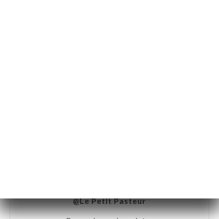
@Le Petit Pasteur
Tu as vu de son nom accompagné de ses petits
légumes glacés ...
@Le Petit Pasteur